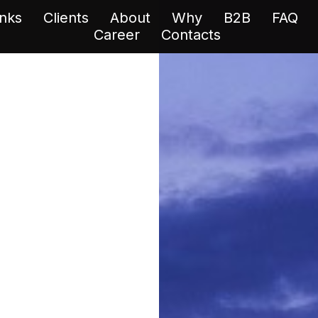
inks
inks
Clients
Clients
About
About
Why
Why
B2B
B2B
FAQ
FAQ
Career
Career
Сontacts
Сontacts