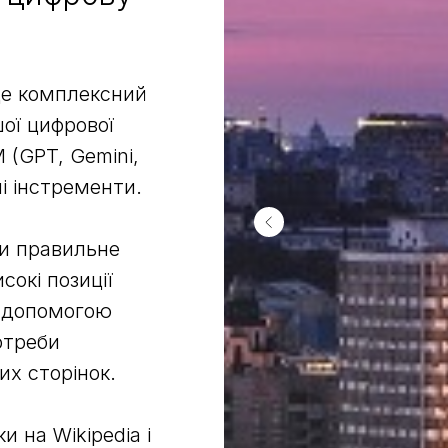
це комплексний
ої цифрової
M (GPT, Gemini,
ші інстременти.
и правильне
окі позиції
а допомогою
потреби
их сторінок.
 на Wikipedia і