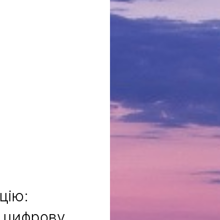
цію:
 цифрову