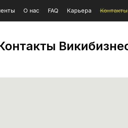
иенты
О нас
FAQ
Карьера
Контакты
Контакты Викибизне