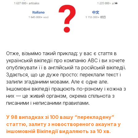
Отже, візьмімо такий приклад: у вас є стаття в
українській вікіпедії про компанію АВС і ви хочете
опублікувати її в англійській та російській вікіпедії.
Здається, що це дуже просто: переклали текст і
залили згаданими мовами. Але є одне але.
Іншомовні вікіпедії працюють по-різному і кожна з
них — це живий організм, окрема спільнота з
писаними і неписаними правилами.
У 98 випадках зі 100 вашу “перекладену”
статтю, залиту з новоствореного акаунта у
іншомовній Вікіпедії видаляють за 10 хв.