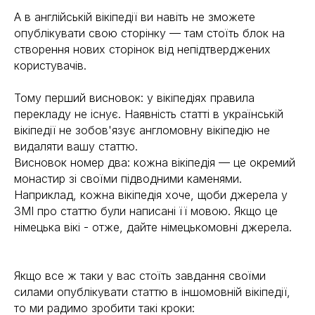
А в англійській вікіпедії ви навіть не зможете
опублікувати свою сторінку — там стоїть блок на
створення нових сторінок від непідтверджених
користувачів.
Тому перший висновок: у вікіпедіях правила
перекладу не існує. Наявність статті в українській
вікіпедії не зобов'язує англомовну вікіпедію не
видаляти вашу статтю.
Висновок номер два: кожна вікіпедія — це окремий
монастир зі своїми підводними каменями.
Наприклад, кожна вікіпедія хоче, щоби джерела у
ЗМІ про статтю були написані її мовою. Якщо це
німецька вікі - отже, дайте німецькомовні джерела.
Якщо все ж таки у вас стоїть завдання своїми
силами опублікувати статтю в іншомовній вікіпедії,
то ми радимо зробити такі кроки: