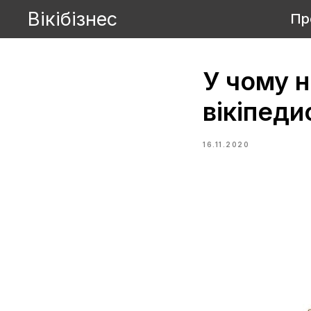
Вікібізнес
Пр
У чому н
вікіпед
16.11.2020