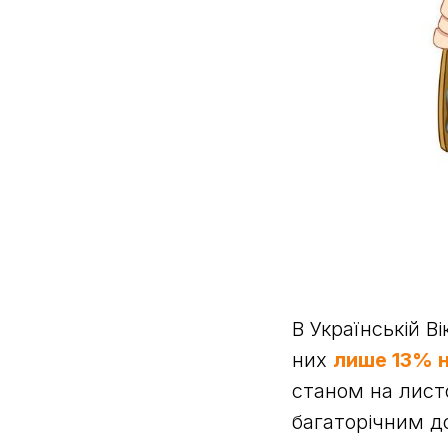
В Українській В
них
лише 13% 
станом на листо
багаторічним д