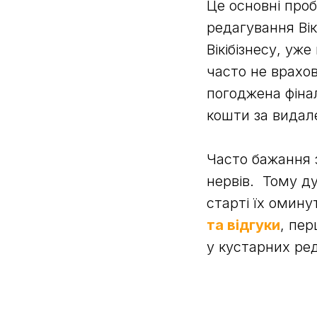
Це основні про
редагування Вік
Вікібізнесу, уж
часто не врахов
погоджена фіна
кошти за видал
Часто бажання з
нервів. Тому д
старті їх омину
та відгуки
, пер
у кустарних ред