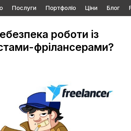
о
Послуги
Портфоліо
Ціни
Блог
ебезпека роботи із
истами-фрілансерами?