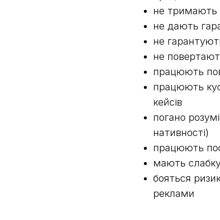
не тримають 
не дають гар
не гарантуют
не повертают
працюють пов
працюють кус
кейсів
погано розумі
нативності)
працюють поо
мають слабку 
бояться ризи
реклами