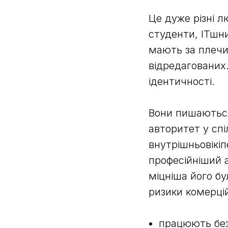
Це дуже різні 
студенти, ІТшник
мають за плечим
відредагованих.
ідентичності.
Вони пишаються
авторитет у спі
внутрішньовікіп
професійніший 
міцніша його бу
ризики комерцій
працюють без