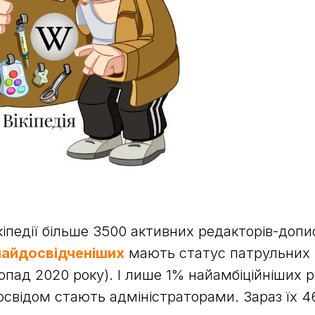
ікіпедії більше 3500 активних редакторів-допи
найдосвідченіших
мають статус патрульних 
пад 2020 року). І лише 1% найамбіційніших р
освідом стають адміністраторами. Зараз їх 4