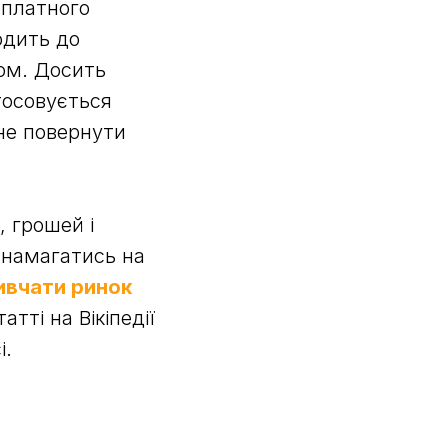
 платного
одить до
том. Досить
стосовується
 не повернути
, грошей і
 намагатись на
ивчати ринок
тті на Вікіпедії
і.