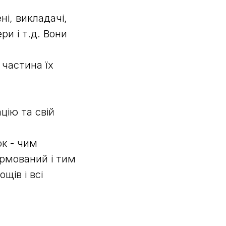
ні, викладачі,
ри і т.д. Вони
 частина їх
цію та свій
ок - чим
ормований і тим
щів і всі