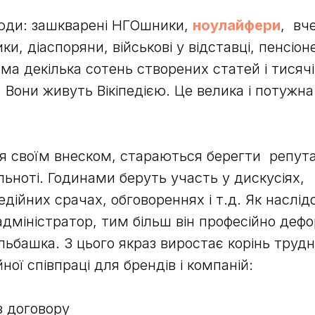
люди: зашкварені НГОшники,
ноулайфери
, вче
и, діаспоряни, військові у відставці, пенсіоне
а декілька сотень створених статей і тисячі
 Вони живуть Вікіпедією. Це велика і потужна
 своїм внеском, стараються берегти репута
льноті. Годинами беруть участь у дискусіях,
едійних срачах, обговореннях і т.д. Як наслід
адміністратор, тим більш він професійно деф
льбашка. З цього якраз виростає корінь трудно
ної співпраці для брендів і компаній:
 договору