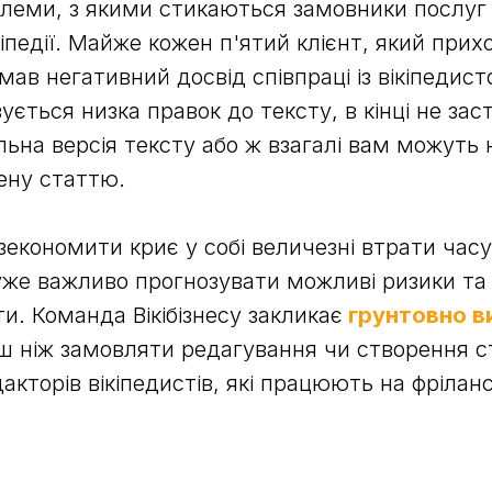
блеми, з якими стикаються замовники послуг
іпедії. Майже кожен п'ятий клієнт, який прих
е мав негативний досвід співпраці із вікіпедис
ується низка правок до тексту, в кінці не за
льна версія тексту або ж взагалі вам можуть
ену статтю.
економити криє у собі величезні втрати часу
уже важливо прогнозувати можливі ризики та
ти. Команда Вікібізнесу закликає
грунтовно в
ш ніж замовляти редагування чи створення ста
акторів вікіпедистів, які працюють на фріланс