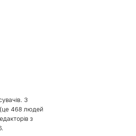
сувачів. З
(це 468 людей
едакторів з
6.