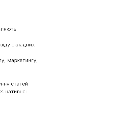
даляють
віду складних
лу, маркетингу,
ення статей
% нативної