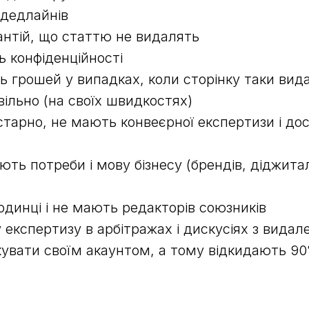
дедлайнів
антій, що статтю не видалять
ь конфіденційності
ь грошей у випадках, коли сторінку таки ви
ільно (на своїх швидкостях)
тарно, не мають конвеєрної експертизи і дос
ють потреби і мову бізнесу (брендів, діджита
динці і не мають редакторів союзників
експертизу в арбітражах і дискусіях з видал
кувати своїм акаунтом, а тому відкидають 90