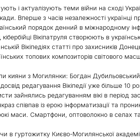
ють і актуалізують теми війни на сході Украї
кади. Вперше з часів незалежності українці 
раїнський порядок денний в міжнародному і
 кібербійці Вікіпатруля створюють в українські
анській Вікіпедіях статті про захисників Донец
їнських топових композиторів світового масш
ли кияни з Могилянки: Богдан Дубильовський
досвід редагування Вікіпедії уже більше 10 ро
исти зайнялись редагуванням вікі в період з
краз співпав із ерою інформатизації та прон
окі маси. Смартфони, оптоволокно в селах та
чи в гуртожитку Києво-Могилянської академії