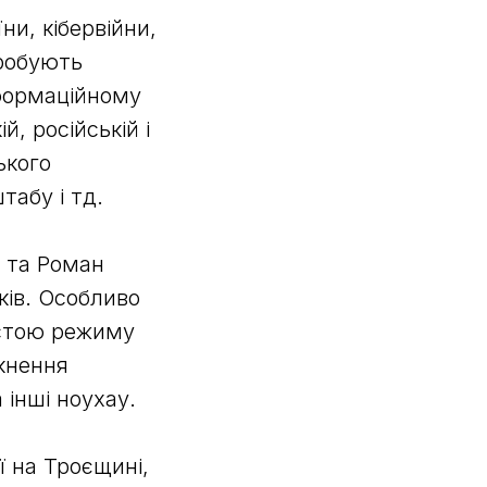
ни, кібервійни,
пробують
нформаційному
й, російській і
ького
табу і тд.
 та Роман
ків. Особливо
астою режиму
икнення
 інші ноухау.
 на Троєщині,