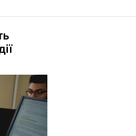
ть
дії