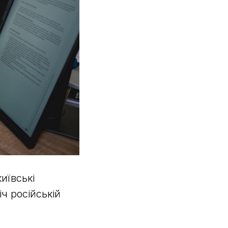
иївські
іч російській