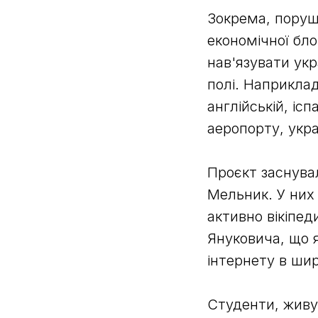
Зокрема, порушу
економічної бло
нав'язувати ук
полі. Наприклад
англійській, ісп
аеропорту, укра
Проєкт заснува
Мельник. У них 
активно вікіпед
Януковича, що я
інтернету в шир
Студенти, живу