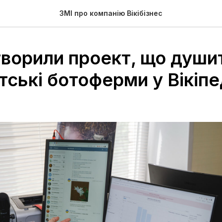
ЗМІ про компанію Вікібізнес
творили проект, що души
ські ботоферми у Вікіпе