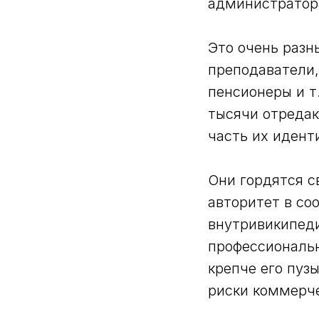
администратора
Это очень раз
преподаватели,
пенсионеры и т
тысячи отредак
часть их идент
Они гордятся с
авторитет в со
внутривикипеди
профессиональн
крепче его пузы
риски коммерче