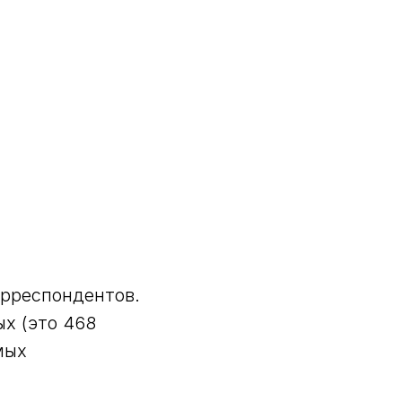
орреспондентов.
х (это 468
мых