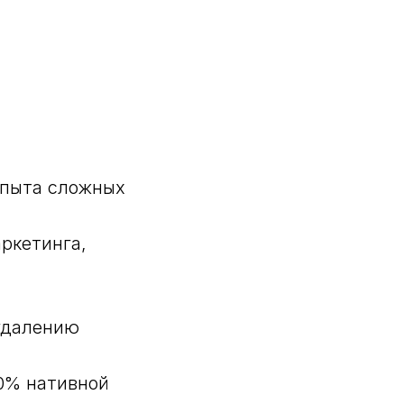
опыта сложных
ркетинга,
удалению
90% нативной