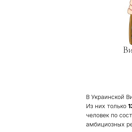
В Украинской В
Из них только
1
человек по сос
амбициозных р