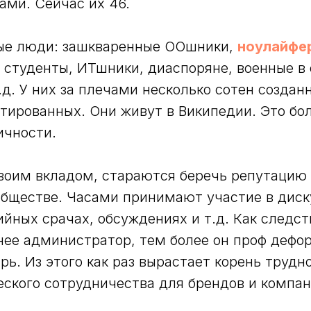
ми. Сейчас их 46.
ные люди: зашкваренные ООшники,
ноулайфе
 студенты, ИТшники, диаспоряне, военные в 
.д. У них за плечами несколько сотен создан
тированных. Они живут в Википедии. Это б
ичности.
воим вкладом, стараются беречь репутацию 
обществе. Часами принимают участие в диск
йных срачах, обсуждениях и т.д. Как следст
ее администратор, тем более он проф дефо
рь. Из этого как раз вырастает корень трудн
ского сотрудничества для брендов и компан