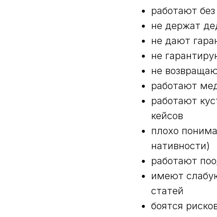
работают без
не держат де
не дают гара
не гарантиру
не возвращаю
работают мед
работают кус
кейсов
плохо понима
нативности)
работают поо
имеют слабую
статей
боятся риско