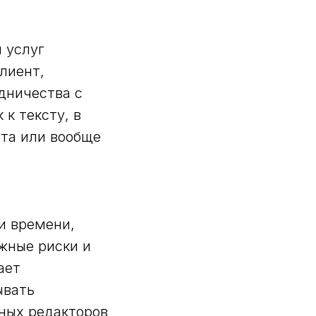
 услуг
лиент,
дничества с
к тексту, в
ста или вообще
и времени,
жные риски и
ает
ывать
рных редакторов