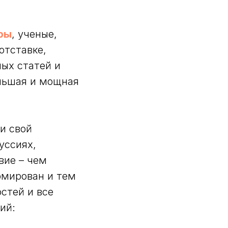
ры
, ученые,
отставке,
ных статей и
ольшая и мощная
и свой
уссиях,
вие – чем
рмирован и тем
остей и все
ий: