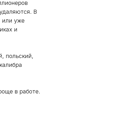
ллионеров
удаляются. В
 или уже
иках и
й, польский,
 калибра
още в работе.