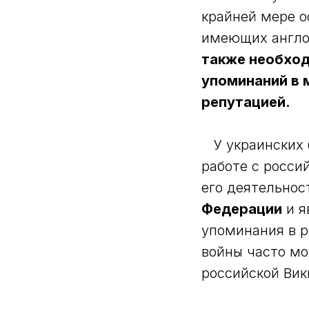
крайней мере о
имеющих англоя
также необход
упоминаний в 
репутацией.
У украинских б
работе с росси
его деятельно
Федерации
и я
упоминания в р
войны часто мо
российской Вик