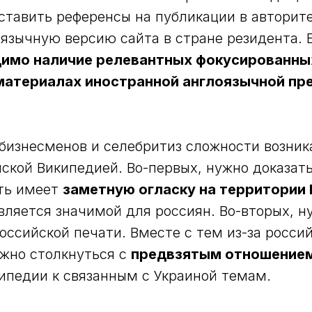
ставить референсы на публикации в авторит
зычную версию сайта в стране резидента. Б
имо наличие релевантных фокусированных
материалах иностранной англоязычной пр
изнесменов и селебритиз сложности возник
йской Википедией. Во-первых, нужно доказать
сть имеет
заметную огласку на территории
вляется значимой для россиян. Во-вторых, 
оссийской печати. Вместе с тем из-за росси
жно столкнуться с
предвзятым отношением
ипедии к связанным с Украиной темам.