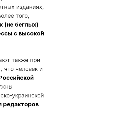
етных изданиях,
олее того,
 (не беглых)
ессы с высокой
ают также при
, что человек и
 Российской
нужны
йско-украинской
 редакторов