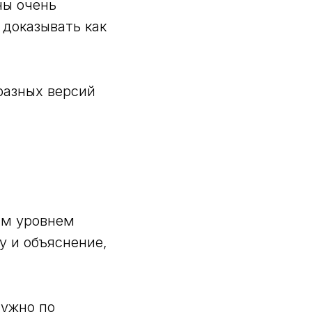
ны очень
 доказывать как
разных версий
ным уровнем
у и объяснение,
нужно по